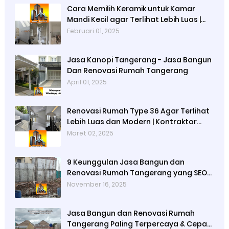
Cara Memilih Keramik untuk Kamar
Mandi Kecil agar Terlihat Lebih Luas |
Jasa Bangun Rumah Tangerang | Jasa
Februari 01, 2025
Renovasi Rumah Tangerang
Jasa Kanopi Tangerang - Jasa Bangun
Dan Renovasi Rumah Tangerang
April 01, 2025
Renovasi Rumah Type 36 Agar Terlihat
Lebih Luas dan Modern | Kontraktor
Bangunan Terdekat dan Terpercaya di
Maret 02, 2025
Jabodetabek
9 Keunggulan Jasa Bangun dan
Renovasi Rumah Tangerang yang SEO
Friendly & Cepat - Mbagun Omah Jaya
November 16, 2025
Jasa Bangun dan Renovasi Rumah
Tangerang Paling Terpercaya & Cepat