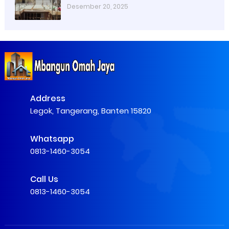
(Panduan 2026) | Pekerjaan Persiapan
Desember 20, 2025
Pengecoran Dak Lantai 2 Di Tangerang
Address
Legok, Tangerang, Banten 15820
Whatsapp
0813-1460-3054
Call Us
0813-1460-3054