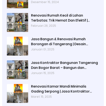
Gading Serpong, Alam Sutera) hingga
Desember 15, 2024
Bogor Barat
Renovasi Rumah Kecil di Lahan
Terbatas: Trik Hemat Dan Efektif |
Renovasi Rumah Tangerang | Renovasi
Februari 26, 2025
Rumah Bogor Barat
Jasa Bangun & Renovasi Rumah
Borongan di Tangerang | Desain
Interior & Arsitektur
Januari 01, 2025
Jasa Kontraktor Bangunan Tangerang
Dan Bogor Barat – Bangun dan
Renovasi Rumah Profesional,
Januari 15, 2025
Berkualitas, Tepat Waktu
Renovasi Kamar Mandi Minimalis
Gading Serpong | Jasa Kontraktor
Renovasi Rumah Terpercaya
Maret 15, 2025