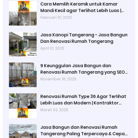
Cara Memilih Keramik untuk Kamar
Mandi Kecil agar Terlihat Lebih Luas |
Jasa Bangun Rumah Tangerang | Jasa
Februari 01, 2025
Renovasi Rumah Tangerang
Jasa Kanopi Tangerang - Jasa Bangun
Dan Renovasi Rumah Tangerang
April 01, 2025
9 Keunggulan Jasa Bangun dan
Renovasi Rumah Tangerang yang SEO
Friendly & Cepat - Mbagun Omah Jaya
November 16, 2025
Renovasi Rumah Type 36 Agar Terlihat
Lebih Luas dan Modern | Kontraktor
Bangunan Terdekat dan Terpercaya di
Maret 02, 2025
Jabodetabek
Jasa Bangun dan Renovasi Rumah
Tangerang Paling Terpercaya & Cepat