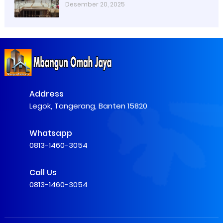
(Panduan 2026) | Pekerjaan Persiapan
Desember 20, 2025
Pengecoran Dak Lantai 2 Di Tangerang
Address
Legok, Tangerang, Banten 15820
Whatsapp
0813-1460-3054
Call Us
0813-1460-3054