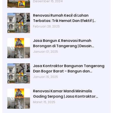
Gading Serpong, Alam Sutera) hingga
Desember 15, 2024
Bogor Barat
Renovasi Rumah Kecil di Lahan
Terbatas: Trik Hemat Dan Efektif |
Renovasi Rumah Tangerang | Renovasi
Februari 26, 2025
Rumah Bogor Barat
Jasa Bangun & Renovasi Rumah
Borongan di Tangerang | Desain
Interior & Arsitektur
Januari 01, 2025
Jasa Kontraktor Bangunan Tangerang
Dan Bogor Barat – Bangun dan
Renovasi Rumah Profesional,
Januari 15, 2025
Berkualitas, Tepat Waktu
Renovasi Kamar Mandi Minimalis
Gading Serpong | Jasa Kontraktor
Renovasi Rumah Terpercaya
Maret 15, 2025