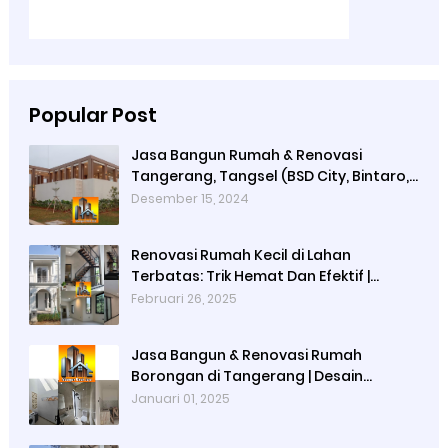
Popular Post
Jasa Bangun Rumah & Renovasi
Tangerang, Tangsel (BSD City, Bintaro,
Gading Serpong, Alam Sutera) hingga
Desember 15, 2024
Bogor Barat
Renovasi Rumah Kecil di Lahan
Terbatas: Trik Hemat Dan Efektif |
Renovasi Rumah Tangerang | Renovasi
Februari 26, 2025
Rumah Bogor Barat
Jasa Bangun & Renovasi Rumah
Borongan di Tangerang | Desain
Interior & Arsitektur
Januari 01, 2025