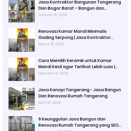
Jasa Kontraktor Bangunan Tangerang
Dan Bogor Barat – Bangun dan
Renovasi Rumah Profesional,
Januari 15, 2025
Berkualitas, Tepat Waktu
Renovasi Kamar Mandi Minimalis
Gading Serpong | Jasa Kontraktor
Renovasi Rumah Terpercaya
Maret 15, 2025
Cara Memilih Keramik untuk Kamar
Mandi Kecil agar Terlihat Lebih Luas |
Jasa Bangun Rumah Tangerang | Jasa
Februari 01, 2025
Renovasi Rumah Tangerang
Jasa Kanopi Tangerang - Jasa Bangun
Dan Renovasi Rumah Tangerang
April 01, 2025
9 Keunggulan Jasa Bangun dan
Renovasi Rumah Tangerang yang SEO