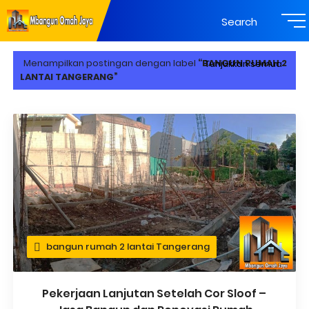
Search
Menampilkan postingan dengan label
BANGUN RUMAH 2
Tunjukkan semua
LANTAI TANGERANG
bangun rumah 2 lantai Tangerang
Pekerjaan Lanjutan Setelah Cor Sloof –