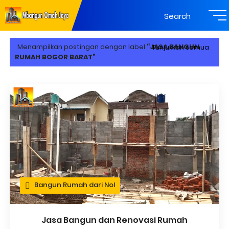
Search
Menampilkan postingan dengan label
JASA BANGUN
Tunjukkan semua
RUMAH BOGOR BARAT
Bangun Rumah dari Nol
Jasa Bangun dan Renovasi Rumah