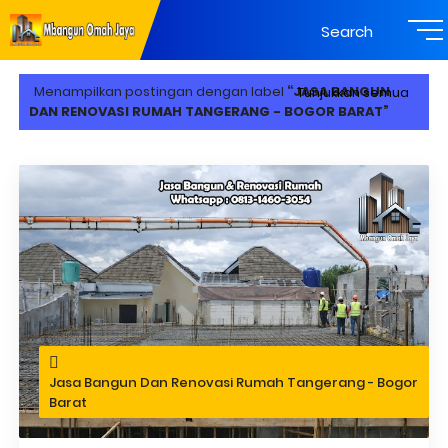
Search
Menampilkan postingan dengan label
JASA BANGUN
Tunjukkan semua
DAN RENOVASI RUMAH TANGERANG - BOGOR BARAT
Jasa Bangun Dan Renovasi Rumah Tangerang - Bogor
Barat